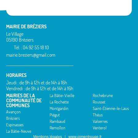
MAIRIE DE BRÉZIERS
Le Village
05190 Bréziers
Tél. : 04 92 55 18 10
mairie.breziers@gmail.com
HORAIRES
Jeudi : de 9h à 12h et de 14h à 16h
Vendredi : de 9h à 12h et de 14h à 16h
MAIRIES DE LA
La Bâtie-Vieille
Rochebrune
COMMUNAUTÉ DE
La Rochette
Rousset
COMMUNES
Montgardin
Saint-Étienne-le-Laus
Avançon
Piégut
Théus
Bréziers
Rambaud
Valserres
Espinasses
Remollon
Venterol
La Bâtie-Neuve
Mentions légales
www.pimentrouge.fr