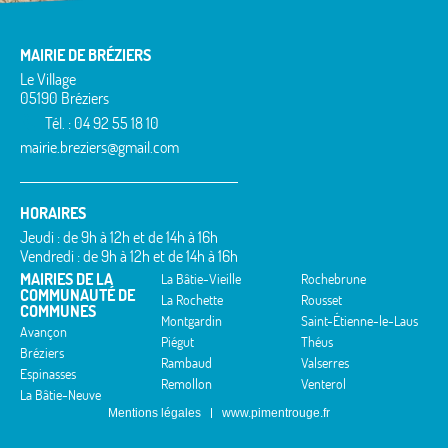
MAIRIE DE BRÉZIERS
Le Village
05190 Bréziers
Tél. : 04 92 55 18 10
mairie.breziers@gmail.com
HORAIRES
Jeudi : de 9h à 12h et de 14h à 16h
Vendredi : de 9h à 12h et de 14h à 16h
MAIRIES DE LA
La Bâtie-Vieille
Rochebrune
COMMUNAUTÉ DE
La Rochette
Rousset
COMMUNES
Montgardin
Saint-Étienne-le-Laus
Avançon
Piégut
Théus
Bréziers
Rambaud
Valserres
Espinasses
Remollon
Venterol
La Bâtie-Neuve
Mentions légales
www.pimentrouge.fr