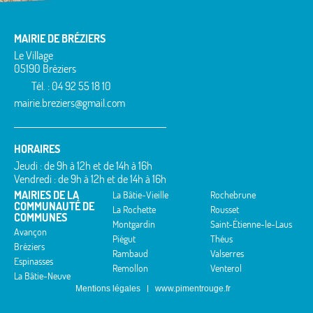
MAIRIE DE BRÉZIERS
Le Village
05190 Bréziers
Tél. : 04 92 55 18 10
mairie.breziers@gmail.com
HORAIRES
Jeudi : de 9h à 12h et de 14h à 16h
Vendredi : de 9h à 12h et de 14h à 16h
MAIRIES DE LA
La Bâtie-Vieille
Rochebrune
COMMUNAUTÉ DE
La Rochette
Rousset
COMMUNES
Montgardin
Saint-Étienne-le-Laus
Avançon
Piégut
Théus
Bréziers
Rambaud
Valserres
Espinasses
Remollon
Venterol
La Bâtie-Neuve
Mentions légales
www.pimentrouge.fr