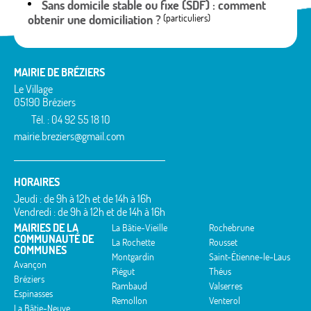
Sans domicile stable ou fixe (SDF) : comment
obtenir une domiciliation ?
(particuliers)
MAIRIE DE BRÉZIERS
Le Village
05190 Bréziers
Tél. : 04 92 55 18 10
mairie.breziers@gmail.com
HORAIRES
Jeudi : de 9h à 12h et de 14h à 16h
Vendredi : de 9h à 12h et de 14h à 16h
MAIRIES DE LA
La Bâtie-Vieille
Rochebrune
COMMUNAUTÉ DE
La Rochette
Rousset
COMMUNES
Montgardin
Saint-Étienne-le-Laus
Avançon
Piégut
Théus
Bréziers
Rambaud
Valserres
Espinasses
Remollon
Venterol
La Bâtie-Neuve