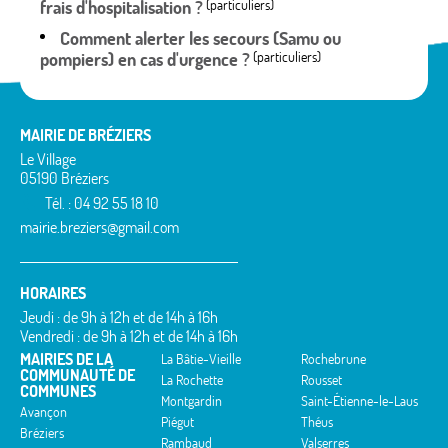
frais d'hospitalisation ?
(particuliers)
Comment alerter les secours (Samu ou
pompiers) en cas d'urgence ?
(particuliers)
MAIRIE DE BRÉZIERS
Le Village
05190 Bréziers
Tél. : 04 92 55 18 10
mairie.breziers@gmail.com
HORAIRES
Jeudi : de 9h à 12h et de 14h à 16h
Vendredi : de 9h à 12h et de 14h à 16h
MAIRIES DE LA
La Bâtie-Vieille
Rochebrune
COMMUNAUTÉ DE
La Rochette
Rousset
COMMUNES
Montgardin
Saint-Étienne-le-Laus
Avançon
Piégut
Théus
Bréziers
Rambaud
Valserres