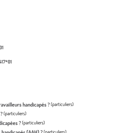
01
5417*01
ravailleurs handicapés ?
(particuliers)
 ?
(particuliers)
dicapées ?
(particuliers)
es handicapés (AAH) ?
(particuliers)