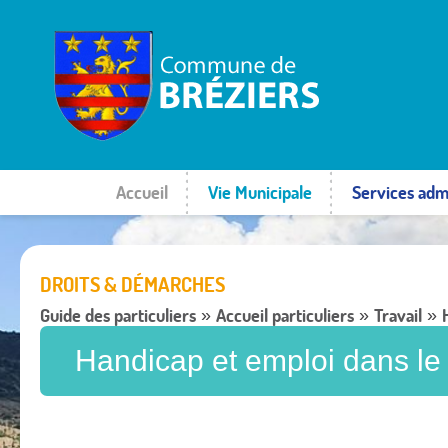
Accueil
Vie Municipale
Services admi
DROITS & DÉMARCHES
Guide des particuliers
Accueil particuliers
Travail
»
»
»
Handicap et emploi dans le 