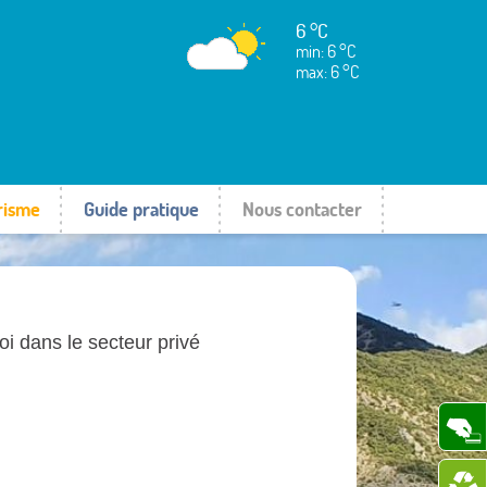
6 °C
min: 6 °C
max: 6 °C
risme
Guide pratique
Nous contacter
i dans le secteur privé