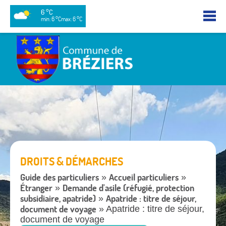
6 °C
min: 6 °C
max: 6 °C
DROITS & DÉMARCHES
Guide des particuliers
Accueil particuliers
»
»
Étranger
Demande d'asile (réfugié, protection
»
subsidiaire, apatride)
Apatride : titre de séjour,
»
document de voyage
» Apatride : titre de séjour,
document de voyage