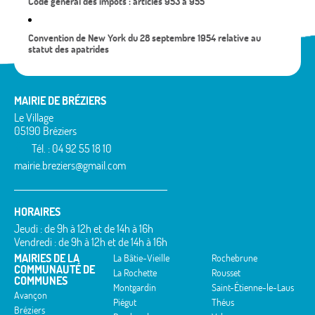
Code général des impôts : articles 953 à 955
Convention de New York du 28 septembre 1954 relative au
statut des apatrides
MAIRIE DE BRÉZIERS
Le Village
05190 Bréziers
Tél. : 04 92 55 18 10
mairie.breziers@gmail.com
HORAIRES
Jeudi : de 9h à 12h et de 14h à 16h
Vendredi : de 9h à 12h et de 14h à 16h
MAIRIES DE LA
La Bâtie-Vieille
Rochebrune
COMMUNAUTÉ DE
La Rochette
Rousset
COMMUNES
Montgardin
Saint-Étienne-le-Laus
Avançon
Piégut
Théus
Bréziers