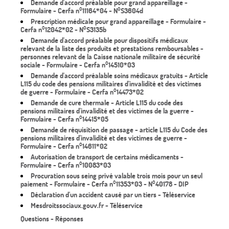
Demande d'accord préalable pour grand appareillage -
Formulaire - Cerfa n°11164*04 - N°S3604d
Prescription médicale pour grand appareillage - Formulaire -
Cerfa n°12042*02 - N°S3135b
Demande d'accord préalable pour dispositifs médicaux
relevant de la liste des produits et prestations remboursables -
personnes relevant de la Caisse nationale militaire de sécurité
sociale - Formulaire - Cerfa n°14510*03
Demande d'accord préalable soins médicaux gratuits - Article
L115 du code des pensions militaires d'invalidité et des victimes
de guerre - Formulaire - Cerfa n°14473*02
Demande de cure thermale - Article L115 du code des
pensions militaires d'invalidité et des victimes de la guerre -
Formulaire - Cerfa n°14415*05
Demande de réquisition de passage - article L115 du Code des
pensions militaires d'invalidité et des victimes de guerre -
Formulaire - Cerfa n°14611*02
Autorisation de transport de certains médicaments -
Formulaire - Cerfa n°10083*03
Procuration sous seing privé valable trois mois pour un seul
paiement - Formulaire - Cerfa n°11353*03 - N°40178 - DIP
Déclaration d'un accident causé par un tiers - Téléservice
Mesdroitssociaux.gouv.fr - Téléservice
Questions - Réponses