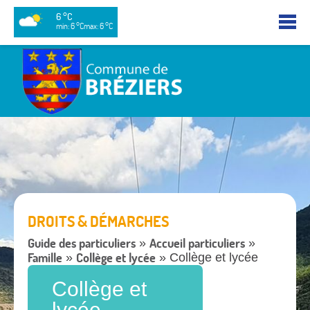
6 °C
min: 6 °C
max: 6 °C
DROITS & DÉMARCHES
Guide des particuliers
Accueil particuliers
»
»
Famille
Collège et lycée
»
» Collège et lycée
Collège et
lycée