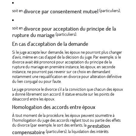
soit en
divorce par consentement mutuel
(particuliers),
soit en
divorce pour acceptation du principe de la
rupture du mariage
(particuliers).
En cas d'acceptation de la demande
Si le juge accepte leur demande, les époux ne pourront plus changer
d'avis, même en cas d'appel de la décision du juge. Par exemple, si le
divorce avait été prononcé pour acceptation du principe de la
rupture du mariage en première instance, les époux, en seconde
instance, ne pourront pas revenir sur ce choix en demandant
notamment une requalification en divorce pour altération définitive
du lien conjugal ou pour faute.
Le juge prononce le divorce s'il a la conviction que chacun des époux
a donné librement son accord. Il statue ensuite sur les points de
désaccord entre les époux.
Homologation des accords entre époux
À tout moment de la procédure, les époux peuvent soumettre à
l'homologation du juge des accords réglant tout ou partie des effets
du divorce (par exemple, le sort des enfants, la
prestation
compensatoire
(particuliers), la liquidation des intérêts