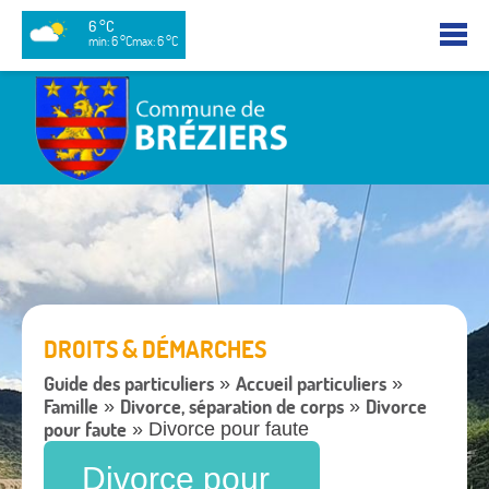
6 °C
min: 6 °C
max: 6 °C
DROITS & DÉMARCHES
Guide des particuliers
Accueil particuliers
»
»
Famille
Divorce, séparation de corps
Divorce
»
»
pour faute
» Divorce pour faute
Divorce pour